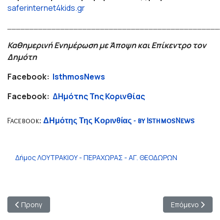
saferinternet4kids.gr
________________________________________________
Καθημερινή Ενημέρωση με Άποψη και Επίκεντρο τον
Δημότη
Facebook:
IsthmosNews
Facebook:
ΔΗμότης Της Κορινθίας
Facebook:
ΔΗμότης Της Κορινθίας - by IsthmosNews
Δήμος ΛΟΥΤΡΑΚΙΟΥ - ΠΕΡΑΧΩΡΑΣ - ΑΓ. ΘΕΟΔΩΡΩΝ
Προηγούμενο άρθρο: Κατερίνα Μπασιώτη: Θερμά Συλλυπητήρια
Επόμενο άρθρο
Προηγ
Επόμενο