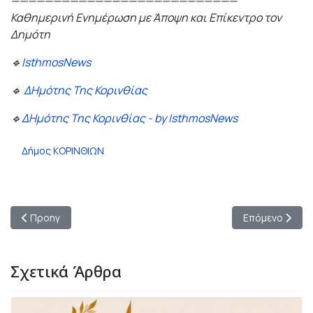
———————————————————————————
Καθημερινή Ενημέρωση με Άποψη και Επίκεντρο τον
Δημότη
🔹
IsthmosNews
🔹
ΔΗμότης Της Κορινθίας
🔹
ΔΗμότης Της Κορινθίας - by IsthmosNews
Δήμος ΚΟΡΙΝΘΙΩΝ
Προηγούμενο άρθρο: Σταυρέλης: Συνάντηση με τον Περιφερειά
Επόμενο άρθρο:
Προηγ
Επόμενο
Σχετικά Άρθρα