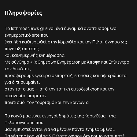
Πληροφορίες
Το IsthmosNews.gr είναι ένα δυναμικά αναπτυσσόμενο
ενημερωτικό site που
έχει ήδη καθιερωθεί στην Κορινθία και την Πελοπόννησο ως
πηγή αξιόπιστης
και καθημερινής ενημέρωσης.
Με σύνθημα «Καθημερινή Ενημέρωση με Άποψη και Επίκεντρο
τον Δημότη»,
προσφέρουμε έγκαιρα ρεπορτάζ, ειδήσεις και αφιερώματα
για ό,τι συμβαίνει
στον τόπο μας — από την τοπική αυτοδιοίκηση και την
οικονομία, μέχρι τον
πολιτισμό, τον τουρισμό και την κοινωνία.
Το κοινό μας είναι ενεργοί δημότες της Κορινθίας , της
Πελοποννήσου που
μας εμπιστεύονται για να μένουν πάντα ενημερωμένοι.
Τα νέα της Κορινθίας & Πελοποννήσου δεν κοιμούνται ποτέ.