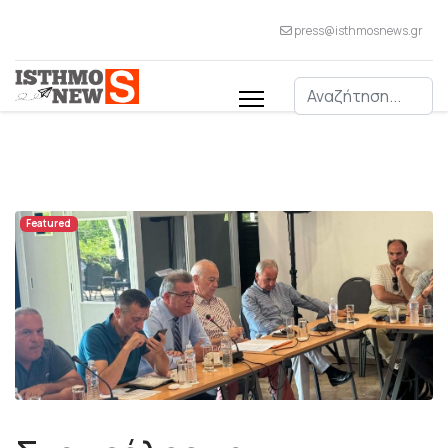
press@isthmosnews.gr
Αναζήτηση
Featured