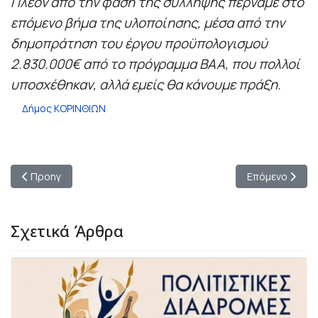
Πλέον από την φάση της σύλληψης περνάμε στο
επόμενο βήμα της υλοποίησης, μέσα από την
δημοπράτηση του έργου προϋπολογισμού
2.830.000€ από το πρόγραμμα ΒΑΑ, που πολλοί
υποσχέθηκαν, αλλά εμείς θα κάνουμε πράξη.
Δήμος ΚΟΡΙΝΘΙΩΝ
Προηγούμενο άρθρο: Μια Χρονιά Έκλεισε για τους μαθητές του
Επόμενο άρθρο:
Προηγ
Επόμενο
Σχετικά Άρθρα