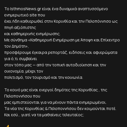
Το IsthmosNews.gr είναι ένα δυναμικά αναπτυσσόμενο
ενημερωτικό site που
έχει ήδη καθιερωθεί στην Κορινθία και την Πελοπόννησο ως
πηγή αξιόπιστης
και καθημερινής ενημέρωσης.
Με σύνθημα «Καθημερινή Ενημέρωση με Άποψη και Επίκεντρο
τον Δημότη»,
προσφέρουμε έγκαιρα ρεπορτάζ, ειδήσεις και αφιερώματα
για ό,τι συμβαίνει
στον τόπο μας — από την τοπική αυτοδιοίκηση και την
οικονομία, μέχρι τον
πολιτισμό, τον τουρισμό και την κοινωνία.
Το κοινό μας είναι ενεργοί δημότες της Κορινθίας , της
Πελοποννήσου που
μας εμπιστεύονται για να μένουν πάντα ενημερωμένοι.
Τα νέα της Κορινθίας & Πελοποννήσου δεν κοιμούνται ποτέ.
Και εσύ... γιατί να τα μαθαίνεις τελευταίος;