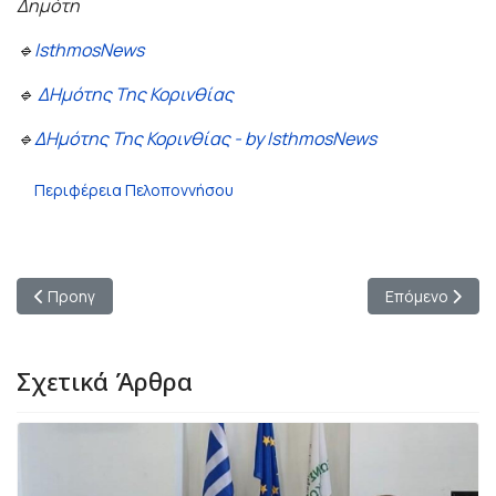
Δημότη
🔹
IsthmosNews
🔹
ΔΗμότης Της Κορινθίας
🔹
ΔΗμότης Της Κορινθίας - by IsthmosNews
Περιφέρεια Πελοποννήσου
Προηγούμενο άρθρο: 14ος Παμπελοποννησιακός Διαγωνισμός 
Επόμενο άρθρο:
Προηγ
Επόμενο
Σχετικά Άρθρα