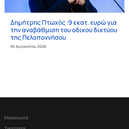
Δημήτρης Πτωχός :9 εκατ. ευρώ για
την αναβάθμιση του οδικού δικτύου
της Πελοποννήσου
05 Αυγούστου 2026
Επικοινωνία
Ταυτότητα