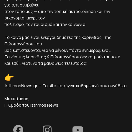
για ό,τι συμβαίνει
στον τόπο μας — από την τοπική αυτοδιοίκηση και την
οικονομία, μέχρι τον
πολιτισμό, τον τουρισμό και την κοινωνία.
Το κοινό μας είναι ενεργοί δημότες της Κορινθίας , της
Πελοποννήσου που
μας εμπιστεύονται για να μένουν πάντα ενημερωμένοι.
Τα νέα της Κορινθίας & Πελοποννήσου δεν κοιμούνται ποτέ.
Και εσύ... γιατί να τα μαθαίνεις τελευταίος;
IsthmosNews.gr — Το site που έγινε καθημερινή σου συνήθεια.
Με εκτίμηση,
Η Ομάδα του isthmos News