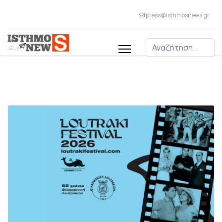
press@isthmosnews.gr
Αναζήτηση