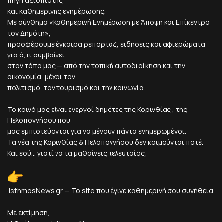
πηγή αξιόπιστης
και καθημερινής ενημέρωσης.
Με σύνθημα «Καθημερινή Ενημέρωση με Άποψη και Επίκεντρο
τον Δημότη»,
προσφέρουμε έγκαιρα ρεπορτάζ, ειδήσεις και αφιερώματα
για ό,τι συμβαίνει
στον τόπο μας — από την τοπική αυτοδιοίκηση και την
οικονομία, μέχρι τον
πολιτισμό, τον τουρισμό και την κοινωνία.
Το κοινό μας είναι ενεργοί δημότες της Κορινθίας , της
Πελοποννήσου που
μας εμπιστεύονται για να μένουν πάντα ενημερωμένοι.
Τα νέα της Κορινθίας & Πελοποννήσου δεν κοιμούνται ποτέ.
Και εσύ... γιατί να τα μαθαίνεις τελευταίος;
IsthmosNews.gr — Το site που έγινε καθημερινή σου συνήθεια.
Με εκτίμηση,