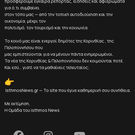
προσφέρουμε έγκαιρα ρεπορτάζ, ειδήσεις και αφιερώματα
για ό,τι συμβαίνει
στον τόπο μας — από την τοπική αυτοδιοίκηση και την
οικονομία, μέχρι τον
πολιτισμό, τον τουρισμό και την κοινωνία.
Το κοινό μας είναι ενεργοί δημότες της Κορινθίας , της
Πελοποννήσου που
μας εμπιστεύονται για να μένουν πάντα ενημερωμένοι.
Τα νέα της Κορινθίας & Πελοποννήσου δεν κοιμούνται ποτέ.
Και εσύ... γιατί να τα μαθαίνεις τελευταίος;
IsthmosNews.gr — Το site που έγινε καθημερινή σου συνήθεια.
Με εκτίμηση,
Η Ομάδα του isthmos News