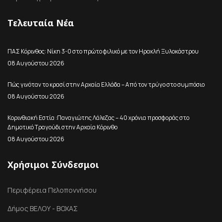
Τελευταία Νέα
ΠΑΣ Κόρινθος: Νίκη 3-0 στο πρώτο φιλικό με τον Ηρακλή Ξυλοκάστρου
08 Αυγούστου 2026
Πώς γινόταν το κρασί στην Αρχαία Ελλάδα – Από τον τρύγο στο συμπόσιο
08 Αυγούστου 2026
Κορινθιακή Εστία :Παναγιώτης Λάλεζας – 40 χρόνια προσφοράς στο
Δημοτικό Τραγούδι στην Αρχαία Κόρινθο
08 Αυγούστου 2026
Χρήσιμοι Σύνδεσμοι
Περιφέρεια Πελοποννήσου
Δήμος ΒΕΛΟΥ - ΒΟΧΑΣ