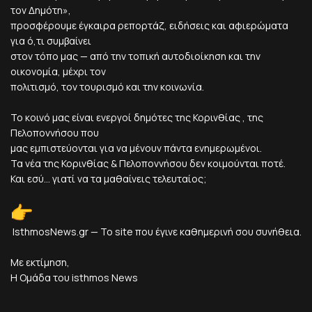
τον Δημότη»,
προσφέρουμε έγκαιρα ρεπορτάζ, ειδήσεις και αφιερώματα
για ό,τι συμβαίνει
στον τόπο μας — από την τοπική αυτοδιοίκηση και την
οικονομία, μέχρι τον
πολιτισμό, τον τουρισμό και την κοινωνία.
Το κοινό μας είναι ενεργοί δημότες της Κορινθίας , της
Πελοποννήσου που
μας εμπιστεύονται για να μένουν πάντα ενημερωμένοι.
Τα νέα της Κορινθίας & Πελοποννήσου δεν κοιμούνται ποτέ.
Και εσύ... γιατί να τα μαθαίνεις τελευταίος;
IsthmosNews.gr — Το site που έγινε καθημερινή σου συνήθεια.
Με εκτίμηση,
Η Ομάδα του isthmos News