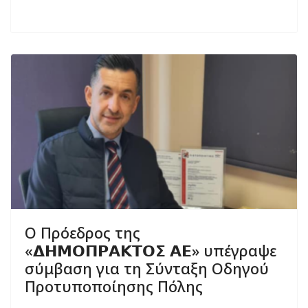
Ο Πρόεδρος της
«𝝙𝝜𝝡𝝤𝝥𝝦𝝖𝝟𝝩𝝤𝝨 𝝖𝝚» υπέγραψε
σύμβαση για τη Σύνταξη Οδηγού
Προτυποποίησης Πόλης