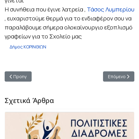
γίνεται
Η συνήθεια που έγινε λατρεία ,
Τάσος Λυμπερίου
, ευχαριστούμε θερμά για το ενδιαφέρον σου να
παραλάβουμε σήμερα ολοκαίνουργιο εξοπλισμό
γραφείων για το Σχολείο μας
Δήμος ΚΟΡΙΝΘΙΩΝ
Προηγούμενο άρθρο: Οι εκδόσεις "ΚΑΤΑΓΡΑΜΜΑ" σας προσκαλο
Επόμενο άρθρο:
Προηγ
Επόμενο
Σχετικά Άρθρα