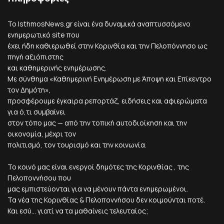
Το IsthmosNews.gr είναι ένα δυναμικά αναπτυσσόμενο
ενημερωτικό site που
έχει ήδη καθιερωθεί στην Κορινθία και την Πελοπόννησο ως
πηγή αξιόπιστης
και καθημερινής ενημέρωσης.
Με σύνθημα «Καθημερινή Ενημέρωση με Άποψη και Επίκεντρο
τον Δημότη»,
προσφέρουμε έγκαιρα ρεπορτάζ, ειδήσεις και αφιερώματα
για ό,τι συμβαίνει
στον τόπο μας — από την τοπική αυτοδιοίκηση και την
οικονομία, μέχρι τον
πολιτισμό, τον τουρισμό και την κοινωνία.
Το κοινό μας είναι ενεργοί δημότες της Κορινθίας , της
Πελοποννήσου που
μας εμπιστεύονται για να μένουν πάντα ενημερωμένοι.
Τα νέα της Κορινθίας & Πελοποννήσου δεν κοιμούνται ποτέ.
Και εσύ... γιατί να τα μαθαίνεις τελευταίος;